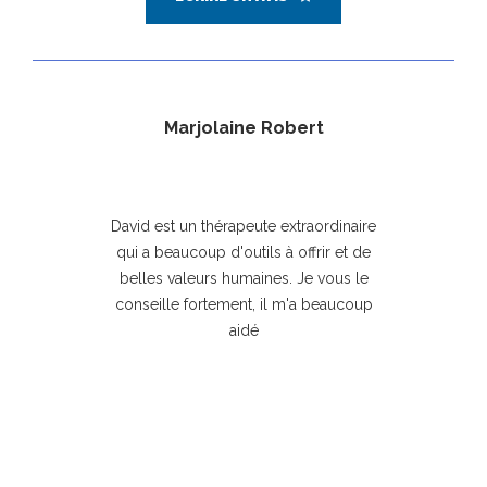
Marjolaine Robert
prof
David est un thérapeute extraordinaire
qui a beaucoup d'outils à offrir et de
belles valeurs humaines. Je vous le
conseille fortement, il m'a beaucoup
pr
aidé
p
p